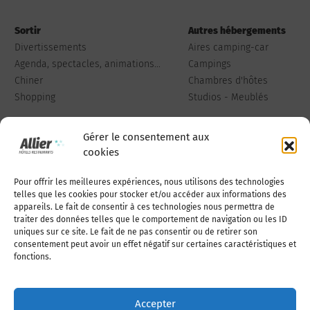
Sortir
Autres hébergements
Divertissements
Aires camping-car
Agenda, spectacles, animations...
Campings
Chiner
Chambres d'hôtes
Shopping
Studios - Meublés
Gérer le consentement aux
cookies
Pour offrir les meilleures expériences, nous utilisons des technologies
Qui sommes-nous
Publiez votre annonce
telles que les cookies pour stocker et/ou accéder aux informations des
appareils. Le fait de consentir à ces technologies nous permettra de
traiter des données telles que le comportement de navigation ou les ID
uniques sur ce site. Le fait de ne pas consentir ou de retirer son
Adhérer à l’association
Nous contacter
consentement peut avoir un effet négatif sur certaines caractéristiques et
fonctions.
Mentions légales
Accepter