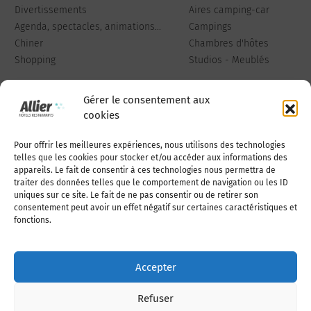
Divertissements
Aires camping-car
Agenda, spectacles, animations...
Campings
Chiner
Chambres d'hôtes
Shopping
Studios - Meublés
Gérer le consentement aux
cookies
Pour offrir les meilleures expériences, nous utilisons des technologies
Qui sommes-nous
Publiez votre annonce
telles que les cookies pour stocker et/ou accéder aux informations des
appareils. Le fait de consentir à ces technologies nous permettra de
traiter des données telles que le comportement de navigation ou les ID
uniques sur ce site. Le fait de ne pas consentir ou de retirer son
Adhérer à l’association
Nous contacter
consentement peut avoir un effet négatif sur certaines caractéristiques et
fonctions.
Mentions légales
Accepter
Politique de cookies (UE)
Refuser