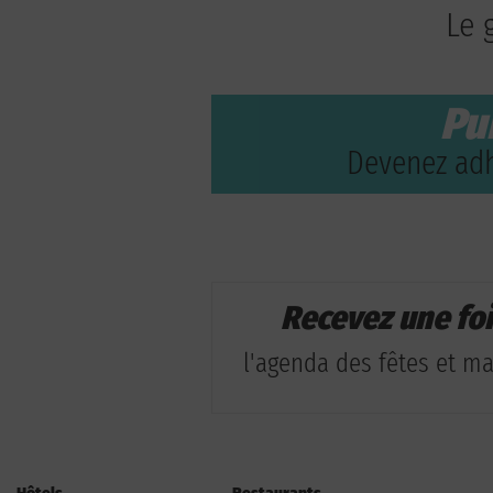
Le 
Pu
Devenez adh
Recevez une fo
l'agenda des fêtes et man