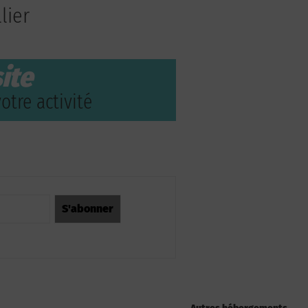
lier
ite
otre activité