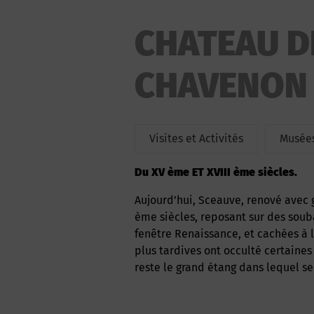
CHATEAU D
CHAVENON
Visites et Activités
Musées
du XV ème ET XVIII ème siècles.
Aujourd’hui, Sceauve, renové avec gout, est composé d’un corps de logis des XV ème et XVI
ème siècles, reposant sur des sou
fenêtre Renaissance, et cachées à l
plus tardives ont occulté certaines 
reste le grand étang dans lequel s