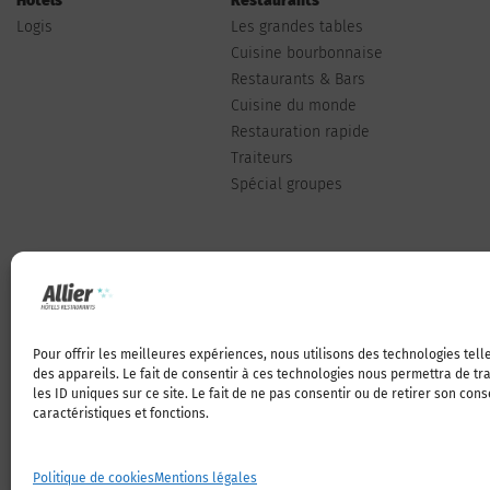
Hôtels
Restaurants
Logis
Les grandes tables
Cuisine bourbonnaise
Restaurants & Bars
Cuisine du monde
Restauration rapide
Traiteurs
Spécial groupes
Pour offrir les meilleures expériences, nous utilisons des technologies tel
Qui sommes-nous
des appareils. Le fait de consentir à ces technologies nous permettra de t
les ID uniques sur ce site. Le fait de ne pas consentir ou de retirer son con
caractéristiques et fonctions.
Politique de cookies
Mentions légales