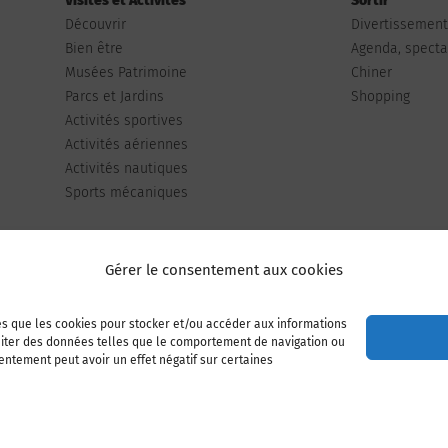
Visites et Activités
Sortir
Découvrir
Divertissemen
Bien être
Agenda, spectac
Musées Patrimoine
Chiner
Parcs et Jardins
Shopping
Activités sportives
Activités aériennes
Activités nautiques
Sports mécaniques
Gérer le consentement aux cookies
les que les cookies pour stocker et/ou accéder aux informations
Publiez votre annonce
Adhérer à l’association
raiter des données telles que le comportement de navigation ou
sentement peut avoir un effet négatif sur certaines
Mentions légales
Politique de cookies (UE)