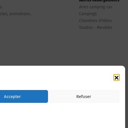
Autres hébergements
ts
Aires camping-car
les, animations...
Campings
Chambres d'hôtes
Studios - Meublés
Nous contacter
Accepter
Refuser