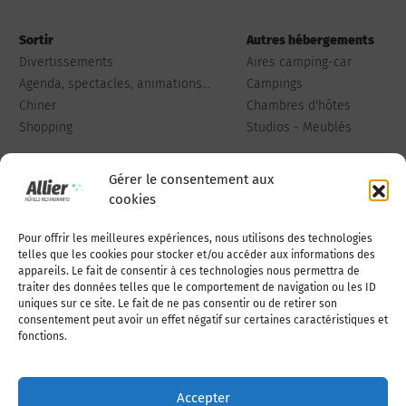
Sortir
Autres hébergements
Divertissements
Aires camping-car
Agenda, spectacles, animations...
Campings
Chiner
Chambres d'hôtes
Shopping
Studios - Meublés
Gérer le consentement aux
cookies
Pour offrir les meilleures expériences, nous utilisons des technologies
Qui sommes-nous
Publiez votre annonce
telles que les cookies pour stocker et/ou accéder aux informations des
appareils. Le fait de consentir à ces technologies nous permettra de
traiter des données telles que le comportement de navigation ou les ID
uniques sur ce site. Le fait de ne pas consentir ou de retirer son
Adhérer à l’association
Nous contacter
consentement peut avoir un effet négatif sur certaines caractéristiques et
fonctions.
Mentions légales
Accepter