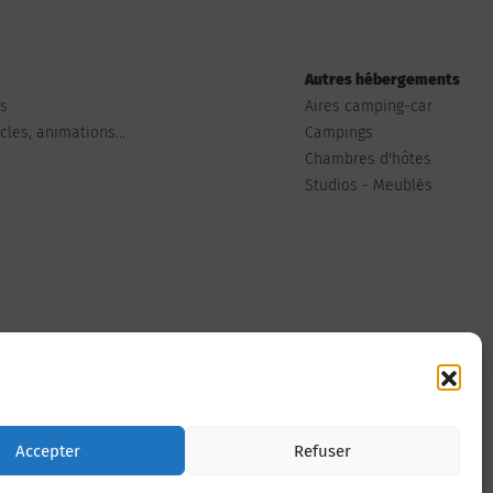
Autres hébergements
ts
Aires camping-car
les, animations...
Campings
Chambres d'hôtes
Studios - Meublés
Nous contacter
Accepter
Refuser