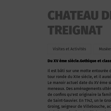
CHATEAU D
TREIGNAT
Visites et Activités
Musées
Du XV ème siècle.Gothique et clas
Il est bâti sur une motte entourée de fossés, motte d’un ancien château dont il reste une
tour ronde du XIIe siècle, et il aur
Le manoir actuel date du XV éme si
meneaux. Des aménagements ultérieu
de confins qu’est originaire la famil
de Saint-Sauvier. En 1142, un le Gr
Groing, seigneur de Villebouche, ac