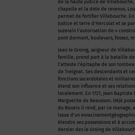
de la haute justice de Villebouche
chapelle et la dote de revenus. Lou
permet de fortifier Villebouche. En
justice et terre d’Herculat et se pa
suzerain l’autorisation de « constr
pont dormant, boulevars, fossez, mu
Jean le Groing, seigneur de Villebouche et d’Herculat, le membre le mieux connu de cette
famille, prend part à la bataille 
l’atteste l’épitaphe de son tombeau
de Treignat. Ses descendants et ce
fonctions sacerdotales et militaires
étend son influence et ses relations
localement. En 1721, Jean Baptiste 
Marguerite de Beausson. Déjà posse
du Boueix il rend, par ce manage, a
issue d’un enracinementgéographique
étendre ses possessions et à accumu
dernier des le Groing de Villebouche