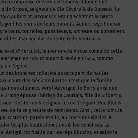
, en récompense de services rendus. Il fonde une
is de Brosse, seigneur de Ste Sévère & de Boussac, lui
 1461,Aubert et Jacques le Groing achètent la haute
rtagent les biens de leurs parents. Aubert reçoit de son
uyre tours, tourelles, pons leveys, archesre ou autrement
railles, machecolys de toute telle hauteur ».
de Marignan en 1515 et meurt à Pavie en 1525, comme
, en l’église
ux des branches collatérales occupent de hautes
 au cours des siècles suivants. C’est que la famille
 par des alliances vers l’Auvergne, le Berry ainsi que
le Groing épouse Thérèse de Courtais, fille de Gilbert &
sseur des terres & seigneuries de Treignat, Recullet &
veu de la seigneurie de Montebras. Ainsi, cette famille,
 restreint, parvient-elle, au cours des siècles, à
ler les plus hautes fonctions & les bénéfices. Le
, émigré, fut fusillé par les républicains, et selon la