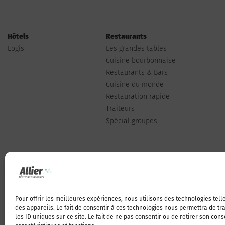
Hôtels
Restaurants
Logis
Les grandes tables
Cuisine bourbonnaise
Restaurants & Bars
Cuisine du monde
Restauration rapide
Traiteurs
Spécial groupes
Pour offrir les meilleures expériences, nous utilisons des technologies tel
Qui sommes-nous
des appareils. Le fait de consentir à ces technologies nous permettra de t
les ID uniques sur ce site. Le fait de ne pas consentir ou de retirer son con