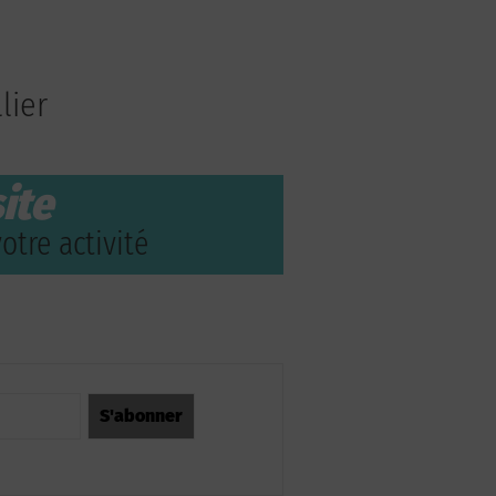
lier
ite
otre activité