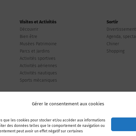
Visites et Activités
Sortir
Découvrir
Divertissemen
Bien être
Agenda, spectac
Musées Patrimoine
Chiner
Parcs et Jardins
Shopping
Activités sportives
Activités aériennes
Activités nautiques
Sports mécaniques
Gérer le consentement aux cookies
les que les cookies pour stocker et/ou accéder aux informations
Publiez votre annonce
Adhérer à l’association
raiter des données telles que le comportement de navigation ou
sentement peut avoir un effet négatif sur certaines