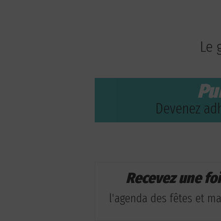
Le 
Pu
Devenez adh
Recevez une fo
l'agenda des fêtes et man