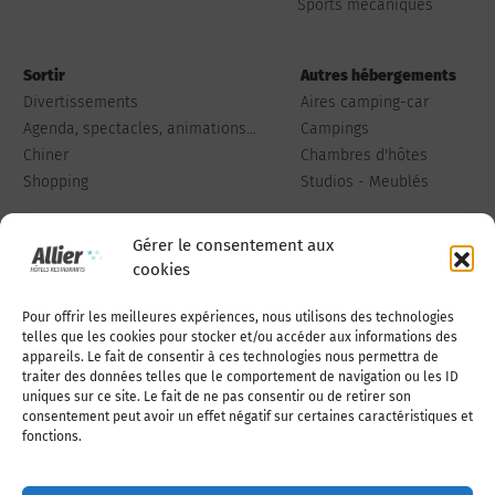
Sports mécaniques
Sortir
Autres hébergements
Divertissements
Aires camping-car
Agenda, spectacles, animations...
Campings
Chiner
Chambres d'hôtes
Shopping
Studios - Meublés
Gérer le consentement aux
cookies
Pour offrir les meilleures expériences, nous utilisons des technologies
Qui sommes-nous
Publiez votre annonce
telles que les cookies pour stocker et/ou accéder aux informations des
appareils. Le fait de consentir à ces technologies nous permettra de
traiter des données telles que le comportement de navigation ou les ID
uniques sur ce site. Le fait de ne pas consentir ou de retirer son
Adhérer à l’association
Nous contacter
consentement peut avoir un effet négatif sur certaines caractéristiques et
fonctions.
Mentions légales