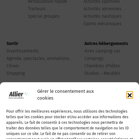
Restauration rapide
Activités sportives
Traiteurs
Activités aériennes
Spécial groupes
Activités nautiques
Sports mécaniques
Sortir
Autres hébergements
Divertissements
Aires camping-car
Agenda, spectacles, animations...
Campings
Chiner
Chambres d'hôtes
Shopping
Studios - Meublés
Gérer le consentement aux
cookies
Pour offrir les meilleures expériences, nous utilisons des technologies
Qui sommes-nous
Publiez votre annonce
telles que les cookies pour stocker et/ou accéder aux informations des
appareils. Le fait de consentir à ces technologies nous permettra de
traiter des données telles que le comportement de navigation ou les ID
uniques sur ce site. Le fait de ne pas consentir ou de retirer son
Adhérer à l’association
Nous contacter