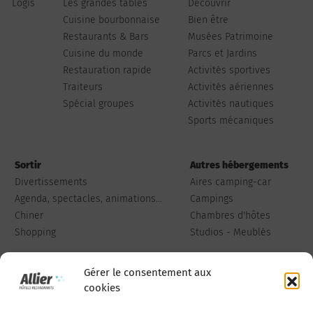
Logis
Les grandes tables
Découvrir
Cuisine bourbonnaise
Bien être
Restaurants & Bars
Musées Patrimoine
Cuisine du monde
Parcs et Jardins
Restauration rapide
Activités sportives
Traiteurs
Activités aériennes
Spécial groupes
Activités nautiques
Sports mécaniques
Sortir
Autres hébergements
Divertissements
Aires camping-car
Agenda, spectacles, animations...
Campings
Chiner
Chambres d'hôtes
Shopping
Studios - Meublés
Gérer le consentement aux
cookies