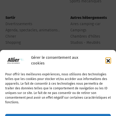
Sports mécaniques
Sortir
Autres hébergements
Divertissements
Aires camping-car
Agenda, spectacles, animations...
Campings
Chiner
Chambres d'hôtes
Shopping
Studios - Meublés
Gérer le consentement aux
cookies
Pour offrir les meilleures expériences, nous utilisons des technologies
Qui sommes-nous
Publiez votre annonce
telles que les cookies pour stocker et/ou accéder aux informations des
appareils. Le fait de consentir à ces technologies nous permettra de
traiter des données telles que le comportement de navigation ou les ID
uniques sur ce site. Le fait de ne pas consentir ou de retirer son
Adhérer à l’association
Nous contacter
consentement peut avoir un effet négatif sur certaines caractéristiques et
fonctions.
Mentions légales