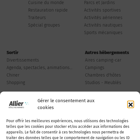
Cuisine du monde
Parcs et Jardins
Restauration rapide
Activités sportives
Traiteurs
Activités aériennes
Spécial groupes
Activités nautiques
Sports mécaniques
Sortir
Autres hébergements
Divertissements
Aires camping-car
Agenda, spectacles, animations...
Campings
Chiner
Chambres d'hôtes
Shopping
Studios - Meublés
Gérer le consentement aux
cookies
Pour offrir les meilleures expériences, nous utilisons des technologies
Qui sommes-nous
Publiez votre annonce
telles que les cookies pour stocker et/ou accéder aux informations des
appareils. Le fait de consentir à ces technologies nous permettra de
traiter des données telles que le comportement de navigation ou les ID