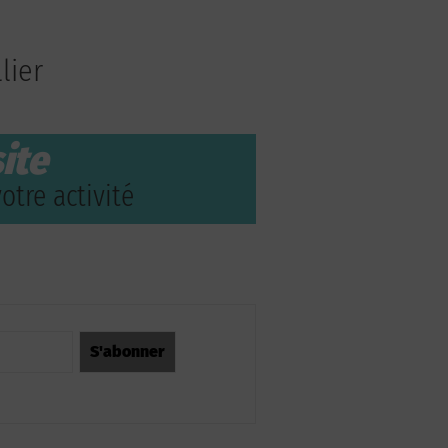
lier
ite
otre activité