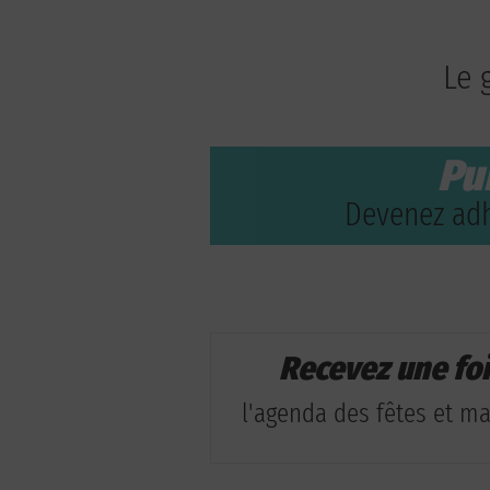
Le 
Pu
Devenez adh
Recevez une fo
l'agenda des fêtes et man