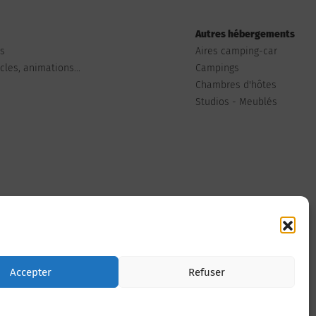
Autres hébergements
ts
Aires camping-car
les, animations...
Campings
Chambres d'hôtes
Studios - Meublés
Nous contacter
Accepter
Refuser