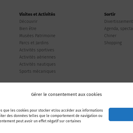
Visites et Activités
Sortir
Découvrir
Divertissemen
Bien être
Agenda, spectac
Musées Patrimoine
Chiner
Parcs et Jardins
Shopping
Activités sportives
Activités aériennes
Activités nautiques
Sports mécaniques
Gérer le consentement aux cookies
les que les cookies pour stocker et/ou accéder aux informations
Publiez votre annonce
Adhérer à l’association
raiter des données telles que le comportement de navigation ou
sentement peut avoir un effet négatif sur certaines
Mentions légales
Politique de cookies (UE)