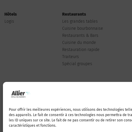
Hôtels
Restaurants
Logis
Les grandes tables
Cuisine bourbonnaise
Restaurants & Bars
Cuisine du monde
Restauration rapide
Traiteurs
Spécial groupes
Pour offrir les meilleures expériences, nous utilisons des technologies tel
Qui sommes-nous
des appareils. Le fait de consentir à ces technologies nous permettra de t
les ID uniques sur ce site. Le fait de ne pas consentir ou de retirer son con
caractéristiques et fonctions.