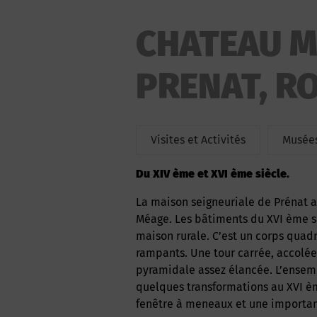
CHATEAU M
PRENAT, R
Visites et Activités
Musées
Du XIV ème et XVI ème siècle.
La maison seigneuriale de Prénat a été rattachée très tôt à la plus puissante seigneurie de
Méage. Les bâtiments du XVI ème siè
maison rurale. C’est un corps quadr
rampants. Une tour carrée, accolée 
pyramidale assez élancée. L’ensemb
quelques transformations au XVI èm
fenêtre à meneaux et une important