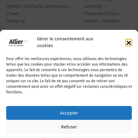
Agenda, spectacles, animations...
Campings
Chiner
Chambres d'hôtes
Shopping
Studios - Meublés
Gérer le consentement aux
cookies
Pour offrir les meilleures expériences, nous utilisons des technologies
Qui sommes-nous
Publiez votre annonce
telles que les cookies pour stocker et/ou accéder aux informations des
appareils. Le fait de consentir à ces technologies nous permettra de
traiter des données telles que le comportement de navigation ou les ID
uniques sur ce site. Le fait de ne pas consentir ou de retirer son
Adhérer à l’association
Nous contacter
consentement peut avoir un effet négatif sur certaines caractéristiques et
fonctions.
Mentions légales
Accepter
Politique de cookies (UE)
Refuser