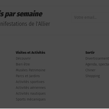
is par semaine
ifestations de l'Allier
Visites et Activités
Sortir
Découvrir
Divertissemen
Bien être
Agenda, spectac
Musées Patrimoine
Chiner
Parcs et Jardins
Shopping
Activités sportives
Activités aériennes
Activités nautiques
Sports mécaniques