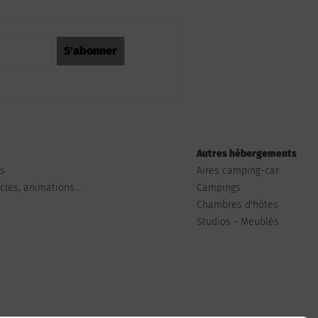
Autres hébergements
ts
Aires camping-car
les, animations...
Campings
Chambres d'hôtes
Studios - Meublés