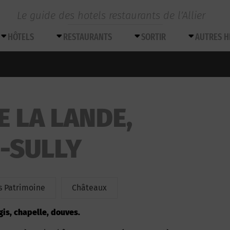
Le guide des hotels restaurants de l’Allier
HÔTELS
RESTAURANTS
SORTIR
AUTRES 
E LA LANDE,
-SULLY
 Patrimoine
Châteaux
ogis, chapelle, douves.