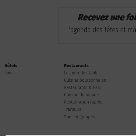
Recevez une fo
l'agenda des fêtes et man
Hôtels
Restaurants
Logis
Les grandes tables
Cuisine bourbonnaise
Restaurants & Bars
Cuisine du monde
Restauration rapide
Traiteurs
Spécial groupes