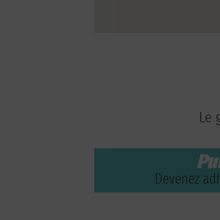
Le 
Pu
Devenez adh