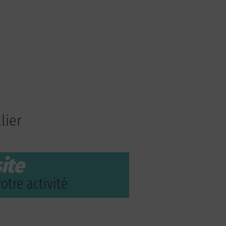
lier
ite
otre activité