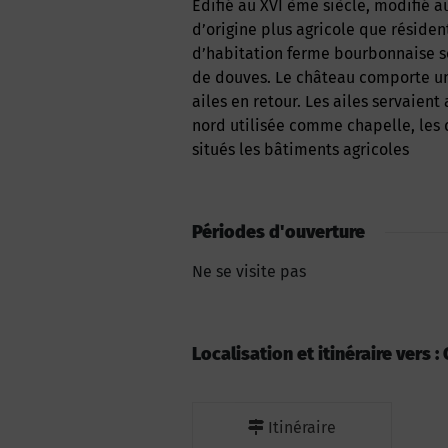
Edifié au XVI ème siècle, modifié au XVIII ème, le château a conservé son caractère
d’origine plus agricole que réside
d’habitation ferme bourbonnaise so
de douves. Le château comporte un
ailes en retour. Les ailes servaient
nord utilisée comme chapelle, les d
situés les bâtiments agricoles
Périodes d'ouverture
Ne se visite pas
Localisation et itinéraire vers 
Itinéraire