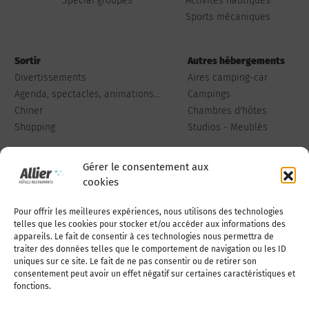
Spécial groupes
Activités nautiques
Sports mécaniques
Sortir
Autres hébergements
Divertissements
Aires camping-car
Agenda, spectacles, animations...
Campings
Chiner
Chambres d'hôtes
Shopping
Studios - Meublés
Gérer le consentement aux
cookies
Pour offrir les meilleures expériences, nous utilisons des technologies
Qui sommes-nous
Publiez votre annonce
telles que les cookies pour stocker et/ou accéder aux informations des
appareils. Le fait de consentir à ces technologies nous permettra de
traiter des données telles que le comportement de navigation ou les ID
uniques sur ce site. Le fait de ne pas consentir ou de retirer son
Adhérer à l’association
Nous contacter
consentement peut avoir un effet négatif sur certaines caractéristiques et
fonctions.