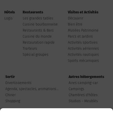
Hôtels
Restaurants
Visites et Activités
Logis
Les grandes tables
Découvrir
Cuisine bourbonnaise
Bien être
Restaurants & Bars
Musées Patrimoine
Cuisine du monde
Parcs et Jardins
Restauration rapide
Activités sportives
Traiteurs
Activités aériennes
Spécial groupes
Activités nautiques
Sports mécaniques
Sortir
Autres hébergements
Divertissements
Aires camping-car
Agenda, spectacles, animations...
Campings
Chiner
Chambres d'hôtes
Shopping
Studios - Meublés