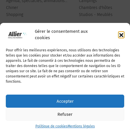
Agenda, spectacles, animations...
Campings
Chiner
Chambres d'hôtes
Shopping
Studios - Meublés
Gérer le consentement aux
cookies
Pour offrir les meilleures expériences, nous utilisons des technologies
Qui sommes-nous
Publiez votre annonce
telles que les cookies pour stocker et/ou accéder aux informations des
appareils. Le fait de consentir à ces technologies nous permettra de
traiter des données telles que le comportement de navigation ou les ID
uniques sur ce site. Le fait de ne pas consentir ou de retirer son
Adhérer à l’association
Nous contacter
consentement peut avoir un effet négatif sur certaines caractéristiques et
fonctions.
Mentions légales
Accepter
Politique de cookies (UE)
Refuser
Politique de cookies
Mentions légales