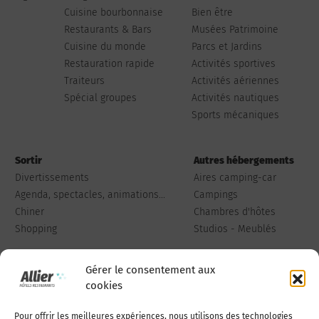
Cuisine bourbonnaise
Bien être
Restaurants & Bars
Musées Patrimoine
Cuisine du monde
Parcs et Jardins
Restauration rapide
Activités sportives
Traiteurs
Activités aériennes
Spécial groupes
Activités nautiques
Sports mécaniques
Sortir
Autres hébergements
Divertissements
Aires camping-car
Agenda, spectacles, animations...
Campings
Chiner
Chambres d'hôtes
Shopping
Studios - Meublés
Gérer le consentement aux
cookies
Pour offrir les meilleures expériences, nous utilisons des technologies