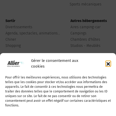
Sports mécaniques
Sortir
Autres hébergements
Divertissements
Aires camping-car
Agenda, spectacles, animations...
Campings
Chiner
Chambres d'hôtes
Shopping
Studios - Meublés
Gérer le consentement aux
cookies
Pour offrir les meilleures expériences, nous utilisons des technologies
Qui sommes-nous
Publiez votre annonce
telles que les cookies pour stocker et/ou accéder aux informations des
appareils. Le fait de consentir à ces technologies nous permettra de
traiter des données telles que le comportement de navigation ou les ID
uniques sur ce site. Le fait de ne pas consentir ou de retirer son
Adhérer à l’association
Nous contacter
consentement peut avoir un effet négatif sur certaines caractéristiques et
fonctions.
Mentions légales