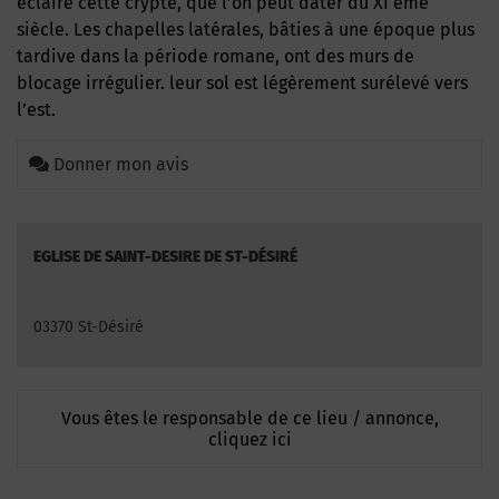
éclaire cette crypte, que l’on peut dater du XI ème
siècle. Les chapelles latérales, bâties à une époque plus
tardive dans la période romane, ont des murs de
blocage irrégulier. leur sol est légèrement surélevé vers
l’est.
Donner mon avis
EGLISE DE SAINT-DESIRE DE ST-DÉSIRÉ
03370 St-Désiré
Vous êtes le responsable de ce lieu / annonce,
cliquez ici