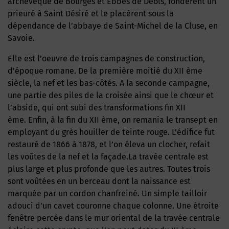
archevêque de Bourges et Ebbes de Déols, fondèrent un
prieuré à Saint Désiré et le placèrent sous la
dépendance de l’abbaye de Saint-Michel de la Cluse, en
Savoie.
Elle est l’oeuvre de trois campagnes de construction,
d’époque romane. De la première moitié du XII ème
siècle, la nef et les bas-côtés. A la seconde campagne,
une partie des piles de la croisée ainsi que le chœur et
l’abside, qui ont subi des transformations fin XII
ème. Enfin, à la fin du XII ème, on remania le transept en
employant du grès houiller de teinte rouge. L’édifice fut
restauré de 1866 à 1878, et l’on éleva un clocher, refait
les voûtes de la nef et la façade.La travée centrale est
plus large et plus profonde que les autres. Toutes trois
sont voûtées en un berceau dont la naissance est
marquée par un cordon chanfreiné. Un simple tailloir
adouci d’un cavet couronne chaque colonne. Une étroite
fenêtre percée dans le mur oriental de la travée centrale