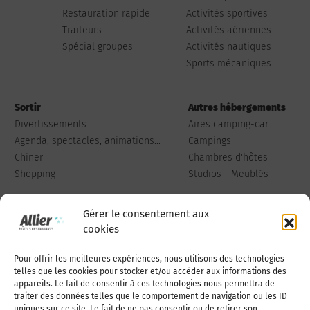
Restauration rapide
Activités sportives
Traiteurs
Activités aériennes
Spécial groupes
Activités nautiques
Sports mécaniques
Sortir
Autres hébergements
Divertissements
Aires camping-car
Agenda, spectacles, animations...
Campings
Chiner
Chambres d'hôtes
Shopping
Studios - Meublés
Gérer le consentement aux
cookies
Pour offrir les meilleures expériences, nous utilisons des technologies
Qui sommes-nous
Publiez votre annonce
telles que les cookies pour stocker et/ou accéder aux informations des
appareils. Le fait de consentir à ces technologies nous permettra de
traiter des données telles que le comportement de navigation ou les ID
uniques sur ce site. Le fait de ne pas consentir ou de retirer son