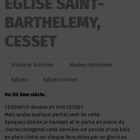
EGLISE SAINT-
BARTHELEMY,
CESSET
Visites et Activités
Musées Patrimoine
Eglises
Eglises peintes
du XII ème siècle.
CESSIACUS devenu en 1410 CESSET
Mais seules quelque parties sont de cette
époque:L’abside,le transept et le partie en pierre du
clocher,octogonal.cette dernière est percée d’une baie
en plein cintre sur chaque face,relies par un glacis au