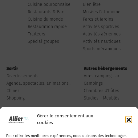
Cuisine bourbonnaise
Bien être
Restaurants & Bars
Musées Patrimoine
Cuisine du monde
Parcs et Jardins
Restauration rapide
Activités sportives
Traiteurs
Activités aériennes
Spécial groupes
Activités nautiques
Sports mécaniques
Sortir
Autres hébergements
Divertissements
Aires camping-car
Agenda, spectacles, animations...
Campings
Chiner
Chambres d'hôtes
Shopping
Studios - Meublés
Gérer le consentement aux
cookies
Pour offrir les meilleures expériences, nous utilisons des technologies