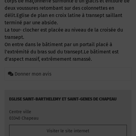
corps de maçonnerie surmonté d’un glacis et entouré de
deux voussures retombant sur des colonnettes en
délit.Eglise de plan en croix latine à transept saillant
terminé par une abside.
La tour- clocher est placée au niveau de la croisée du
transept.
On entre dans le bâtiment par un portail placé à
l’extrémité du bras sud du transept.Le bâtiment est
d’aspect massif, extrêmement ramassé.
Donner mon avis
EGLISE SAINT-BARTHELEMY ET SAINT-GENES DE CHAPEAU
Centre ville
03340 Chapeau
Visiter le site internet