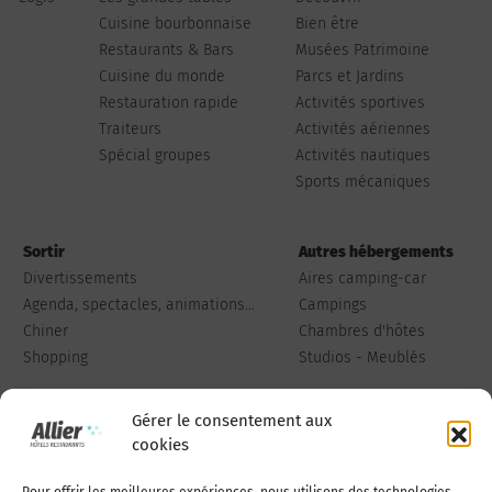
Cuisine bourbonnaise
Bien être
Restaurants & Bars
Musées Patrimoine
Cuisine du monde
Parcs et Jardins
Restauration rapide
Activités sportives
Traiteurs
Activités aériennes
Spécial groupes
Activités nautiques
Sports mécaniques
Sortir
Autres hébergements
Divertissements
Aires camping-car
Agenda, spectacles, animations...
Campings
Chiner
Chambres d'hôtes
Shopping
Studios - Meublés
Gérer le consentement aux
cookies