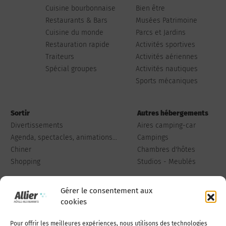
Cuisine bourbonnaise
Bien être
Restaurants & Bars
Musées Patrimoine
Cuisine du monde
Parcs et Jardins
Restauration rapide
Activités sportives
Traiteurs
Activités aériennes
Spécial groupes
Activités nautiques
Sports mécaniques
Sortir
Autres hébergements
Divertissements
Aires camping-car
Agenda, spectacles, animations...
Campings
Chiner
Chambres d'hôtes
Shopping
Studios - Meublés
Gérer le consentement aux
cookies
Pour offrir les meilleures expériences, nous utilisons des technologies