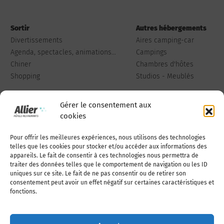
Sortir
Autres hébergements
Divertissements
Aires camping-car
Agenda, spectacles, animations...
Campings
Chiner
Chambres d'hôtes
Shopping
Studios - Meublés
Gérer le consentement aux
cookies
Pour offrir les meilleures expériences, nous utilisons des technologies
Qui sommes-nous
Publiez votre annonce
telles que les cookies pour stocker et/ou accéder aux informations des
appareils. Le fait de consentir à ces technologies nous permettra de
traiter des données telles que le comportement de navigation ou les ID
uniques sur ce site. Le fait de ne pas consentir ou de retirer son
Adhérer à l’association
Nous contacter
consentement peut avoir un effet négatif sur certaines caractéristiques et
fonctions.
Mentions légales