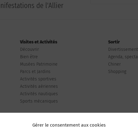
ifestations de l'Allier
Visites et Activités
Sortir
Découvrir
Divertissemen
Bien être
Agenda, spectac
Musées Patrimoine
Chiner
Parcs et Jardins
Shopping
Activités sportives
Activités aériennes
Activités nautiques
Sports mécaniques
Gérer le consentement aux cookies