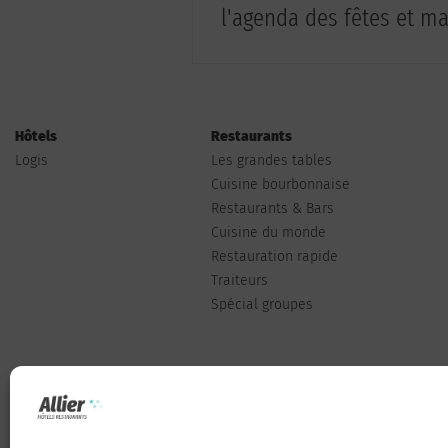
l'agenda des fêtes et man
Hôtels
Restaurants
Logis
Les grandes tables
Cuisine bourbonnaise
Restaurants & Bars
Cuisine du monde
Restauration rapide
Traiteurs
Spécial groupes