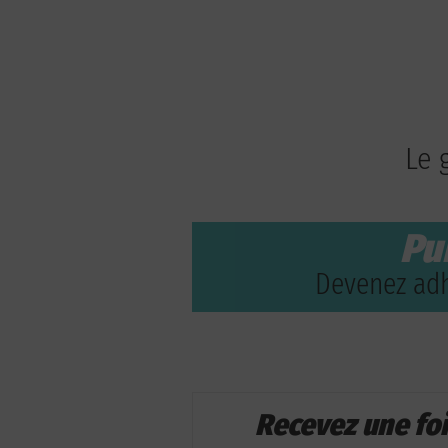
Le 
Pu
Devenez adh
Recevez une fo