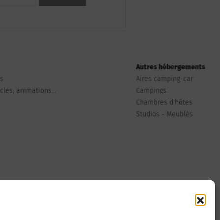
Autres hébergements
ts
Aires camping-car
les, animations...
Campings
Chambres d'hôtes
Studios - Meublés