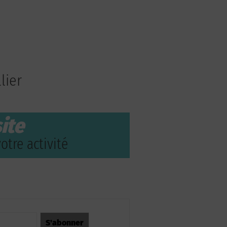
lier
ite
otre activité