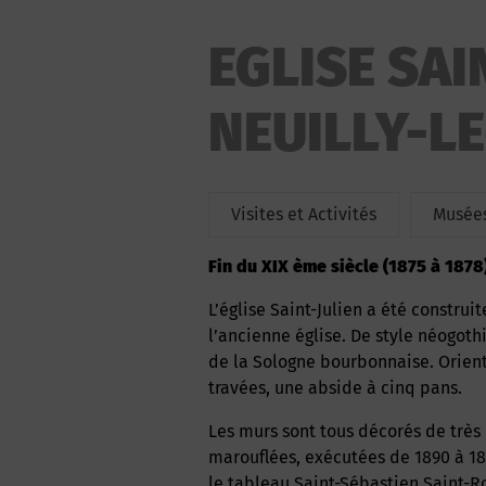
EGLISE SAI
NEUILLY-L
Visites et Activités
Musées
Fin du XIX ème siècle (1875 à 1878
L’église Saint-Julien a été construite à la fin du XIX ème siècle (1875 à 1878) sur le site de
l’ancienne église. De style néogot
de la Sologne bourbonnaise. Orient
travées, une abside à cinq pans.
Les murs sont tous décorés de très belles peintures à la gouache contrecollées sur toile ou
marouflées, exécutées de 1890 à 18
le tableau Saint-Sébastien Saint-R