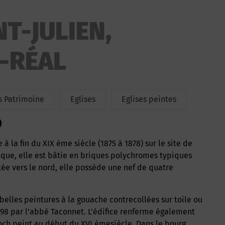
NT-JULIEN,
E-RÉAL
 Patrimoine
Eglises
Eglises peintes
)
hique, elle est bâtie en briques polychromes typiques
ée vers le nord, elle possède une nef de quatre
98 par l’abbé Taconnet. L’édifice renferme également
och peint au début du XVI èmesiècle. Dans le bourg,