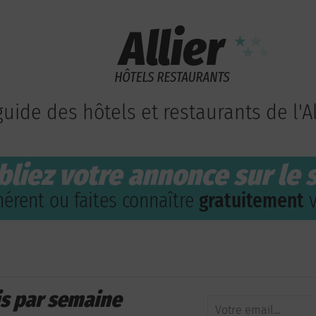
guide des hôtels et restaurants de l'Al
bliez votre annonce sur le s
érent ou faites connaître
gratuitement
v
is par semaine