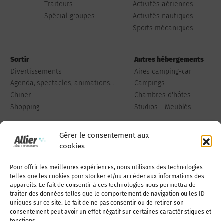
Traiteurs
Activités aériennes
Spécial groupes
Activités nautiques
Sports mécaniques
Sortir
Autres hébergements
Divertissements
Aires camping-car
Agenda, spectacles, animations...
Campings
Chiner
Chambres d'hôtes
Shopping
Studios - Meublés
Gérer le consentement aux
cookies
Pour offrir les meilleures expériences, nous utilisons des technologies
Qui sommes-nous
Publiez votre annonce
telles que les cookies pour stocker et/ou accéder aux informations des
appareils. Le fait de consentir à ces technologies nous permettra de
traiter des données telles que le comportement de navigation ou les ID
uniques sur ce site. Le fait de ne pas consentir ou de retirer son
Adhérer à l’association
Nous contacter
consentement peut avoir un effet négatif sur certaines caractéristiques et
fonctions.