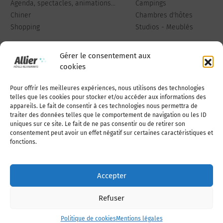
Agenda, spectacles, animations...
Campings
Chiner
Chambres d'hôtes
Shopping
Studios - Meublés
Gérer le consentement aux
cookies
Pour offrir les meilleures expériences, nous utilisons des technologies
Qui sommes-nous
Publiez votre annonce
telles que les cookies pour stocker et/ou accéder aux informations des
appareils. Le fait de consentir à ces technologies nous permettra de
traiter des données telles que le comportement de navigation ou les ID
uniques sur ce site. Le fait de ne pas consentir ou de retirer son
Adhérer à l’association
Nous contacter
consentement peut avoir un effet négatif sur certaines caractéristiques et
fonctions.
Mentions légales
Accepter
Politique de cookies (UE)
Refuser
Politique de cookies
Mentions légales