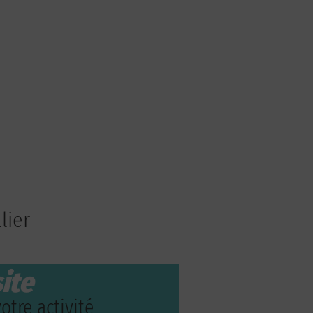
lier
ite
otre activité