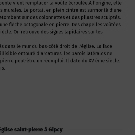
pente vient remplacer la voûte écroulée.A l’origine, elle
s murales. Le portail en plein cintre est surmonté d’une
etombent sur des colonnettes et des pilastres sculptés.
 une flèche octogonale en pierre. Des chapelles voûtées
iècle. On retrouve des signes lapidaires sur les
 dans le mur du bas-côté droit de l’église. La face
llisible entouré d’arcatures. les parois latérales ne
pierre peut-être un réemploi. Il date du XV ème siècle.
is.
 Eglise saint-pierre à Gipcy