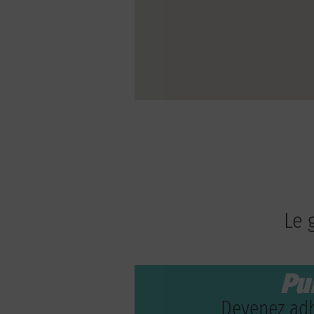
Le 
Pu
Devenez adh