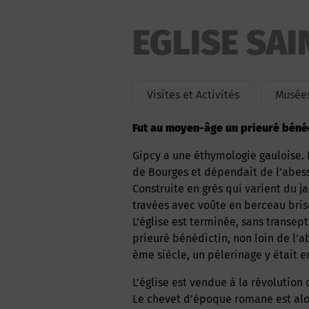
EGLISE SAI
Visites et Activités
Musées
Fut au moyen-âge un prieuré bénéd
Gipcy a une éthymologie gauloise. La paroisse de Gipcy appartenait autrefois au diocèse
de Bourges et dépendait de l’abes
Construite en grès qui varient du ja
travées avec voûte en berceau bri
L’église est terminée, sans transe
prieuré bénédictin, non loin de l’a
ème siècle, un pélerinage y était e
L’église est vendue à la révolution comme bien national et fut restaurée au XIX ème siècle.
Le chevet d’époque romane est alor