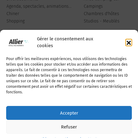
Agenda, spectacles, animations...
Campings
Chiner
Chambres d'hôtes
Shopping
Studios - Meublés
Gérer le consentement aux
cookies
Pour offrir les meilleures expériences, nous utilisons des technologies
Qui sommes-nous
Publiez votre annonce
telles que les cookies pour stocker et/ou accéder aux informations des
appareils. Le fait de consentir à ces technologies nous permettra de
traiter des données telles que le comportement de navigation ou les ID
uniques sur ce site. Le fait de ne pas consentir ou de retirer son
Adhérer à l’association
Nous contacter
consentement peut avoir un effet négatif sur certaines caractéristiques et
fonctions.
Mentions légales
Accepter
Politique de cookies (UE)
Refuser