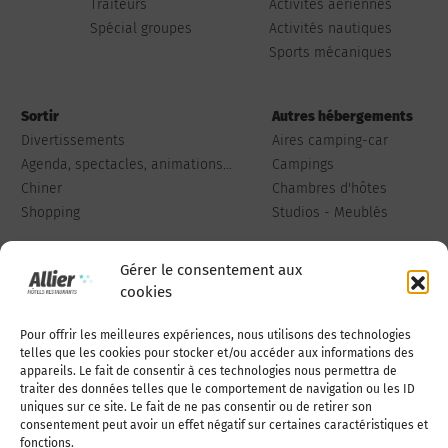
Traiteurs
Activités aériennes
Spécial groupes
Activités nautiques
Sports mécaniques
Sortir
Autres hébergements
Divertissements
Aires camping-car
Agenda, spectacles, animations...
Campings
Chiner
Chambres d'hôtes
Shopping
Studios - Meublés
Gérer le consentement aux
cookies
Pour offrir les meilleures expériences, nous utilisons des technologies
Qui sommes-nous
Publiez votre annonce
telles que les cookies pour stocker et/ou accéder aux informations des
appareils. Le fait de consentir à ces technologies nous permettra de
traiter des données telles que le comportement de navigation ou les ID
uniques sur ce site. Le fait de ne pas consentir ou de retirer son
Adhérer à l’association
Nous contacter
consentement peut avoir un effet négatif sur certaines caractéristiques et
fonctions.