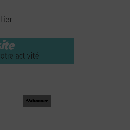
lier
ite
otre activité