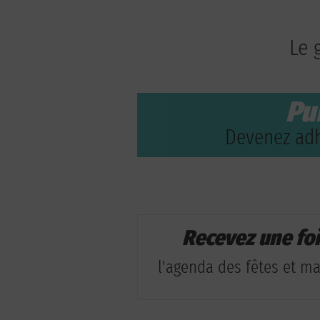
Le 
Pu
Devenez adh
Recevez une fo
l'agenda des fêtes et man