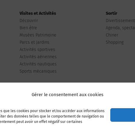
Visites et Activités
Sortir
Découvrir
Divertissemen
Bien être
Agenda, spectac
Musées Patrimoine
Chiner
Parcs et Jardins
Shopping
Activités sportives
Activités aériennes
Activités nautiques
Sports mécaniques
Gérer le consentement aux cookies
les que les cookies pour stocker et/ou accéder aux informations
Publiez votre annonce
Adhérer à l’association
raiter des données telles que le comportement de navigation ou
sentement peut avoir un effet négatif sur certaines
Mentions légales
Politique de cookies (UE)