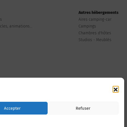
Autres hébergements
ts
Aires camping-car
les, animations...
Campings
Chambres d'hôtes
Studios - Meublés
Nous contacter
Accepter
Refuser