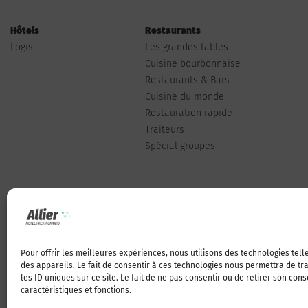
Hôtels
Restaurants
Logis
Les grandes tables
Cuisine bourbonnaise
Restaurants & Bars
Cuisine du monde
Restauration rapide
Traiteurs
Spécial groupes
Pour offrir les meilleures expériences, nous utilisons des technologies tel
Qui sommes-nous
des appareils. Le fait de consentir à ces technologies nous permettra de t
les ID uniques sur ce site. Le fait de ne pas consentir ou de retirer son con
caractéristiques et fonctions.