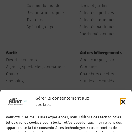
Cuisine du monde
Parcs et Jardins
Restauration rapide
Activités sportives
Traiteurs
Activités aériennes
Spécial groupes
Activités nautiques
Sports mécaniques
Sortir
Autres hébergements
Divertissements
Aires camping-car
Agenda, spectacles, animations...
Campings
Chiner
Chambres d'hôtes
Shopping
Studios - Meublés
Gérer le consentement aux
cookies
Pour offrir les meilleures expériences, nous utilisons des technologies
Qui sommes-nous
Publiez votre annonce
telles que les cookies pour stocker et/ou accéder aux informations des
appareils. Le fait de consentir à ces technologies nous permettra de