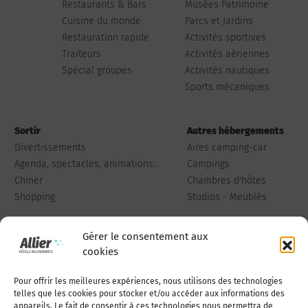
Restaurants & Bars
Musées Patrimoine
Cuisine du monde
Parcs et Jardins
Restauration rapide
Activités sportives
Traiteurs
Activités aériennes
Spécial groupes
Activités nautiques
Sports mécaniques
Sortir
Autres hébergements
Divertissements
Aires camping-car
Agenda, spectacles, animations...
Campings
Chiner
Chambres d'hôtes
Shopping
Studios - Meublés
Gérer le consentement aux
cookies
Pour offrir les meilleures expériences, nous utilisons des technologies
Qui sommes-nous
Publiez votre annonce
telles que les cookies pour stocker et/ou accéder aux informations des
appareils. Le fait de consentir à ces technologies nous permettra de