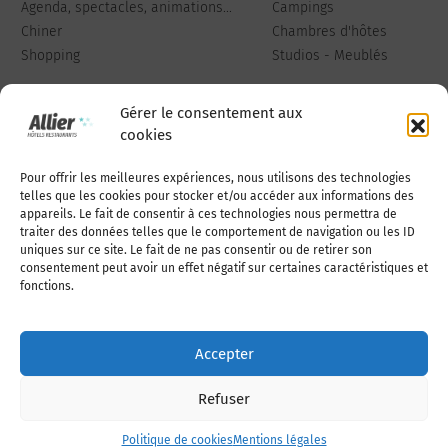
Agenda, spectacles, animations...
Campings
Chiner
Chambres d'hôtes
Shopping
Studios - Meublés
Gérer le consentement aux
cookies
Pour offrir les meilleures expériences, nous utilisons des technologies
Qui sommes-nous
Publiez votre annonce
telles que les cookies pour stocker et/ou accéder aux informations des
appareils. Le fait de consentir à ces technologies nous permettra de
traiter des données telles que le comportement de navigation ou les ID
uniques sur ce site. Le fait de ne pas consentir ou de retirer son
Adhérer à l’association
Nous contacter
consentement peut avoir un effet négatif sur certaines caractéristiques et
fonctions.
Mentions légales
Accepter
Politique de cookies (UE)
Refuser
Politique de cookies
Mentions légales