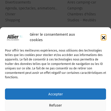
Divertissements
Aires camping-car
Agenda, spectacles, animations...
Campings
Chiner
Chambres d'hôtes
Shopping
Studios - Meublés
Gérer le consentement aux
cookies
Pour offrir les meilleures expériences, nous utilisons des technologies
Qui sommes-nous
Publiez votre annonce
telles que les cookies pour stocker et/ou accéder aux informations des
appareils. Le fait de consentir à ces technologies nous permettra de
traiter des données telles que le comportement de navigation ou les ID
uniques sur ce site. Le fait de ne pas consentir ou de retirer son
Adhérer à l’association
Nous contacter
consentement peut avoir un effet négatif sur certaines caractéristiques et
fonctions.
Mentions légales
Accepter
Politique de cookies (UE)
Refuser