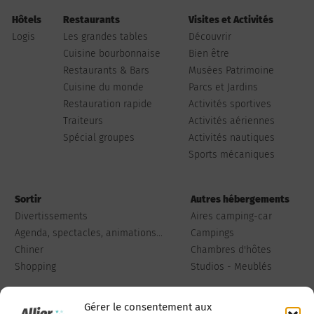
Hôtels
Restaurants
Visites et Activités
Logis
Les grandes tables
Découvrir
Cuisine bourbonnaise
Bien être
Restaurants & Bars
Musées Patrimoine
Cuisine du monde
Parcs et Jardins
Restauration rapide
Activités sportives
Traiteurs
Activités aériennes
Spécial groupes
Activités nautiques
Sports mécaniques
Sortir
Autres hébergements
Divertissements
Aires camping-car
Agenda, spectacles, animations...
Campings
Chiner
Chambres d'hôtes
Shopping
Studios - Meublés
Gérer le consentement aux