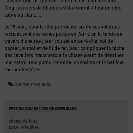
cavalier doit lui trancher la tête d’un coup de sabre
Cinq cavaliers de Chatelus s’élanceront à tour de rôle,
sabre au clair……
Le 15 août, pour la fête patronale, six de ces volatiles
factices,sont accrochés pattes en l’air à un fil tendu en
travers d’une rue ; leur cou est entouré d’un col de
papier journal et de fil de fer, pour compliquer la tâche
des cavaliers traverseront le village avant de dégainer
leur sabre. Une potée remplira les gosiers et le bal fera
tourner les têtes.
Donner mon avis
FETE DU COU DE L’OIE DE ARFEUILLES
champ de foire
03120 Arfeuilles