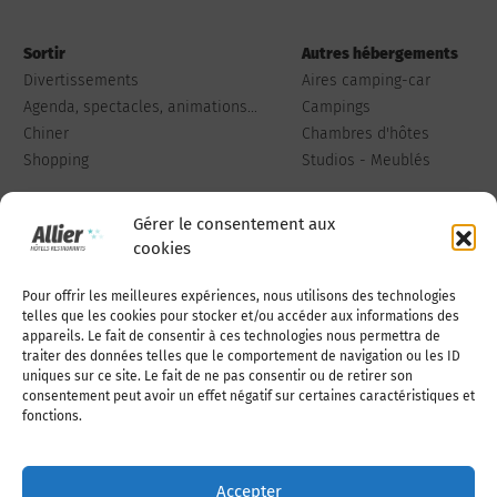
Sortir
Autres hébergements
Divertissements
Aires camping-car
Agenda, spectacles, animations...
Campings
Chiner
Chambres d'hôtes
Shopping
Studios - Meublés
Gérer le consentement aux
cookies
Pour offrir les meilleures expériences, nous utilisons des technologies
Qui sommes-nous
Publiez votre annonce
telles que les cookies pour stocker et/ou accéder aux informations des
appareils. Le fait de consentir à ces technologies nous permettra de
traiter des données telles que le comportement de navigation ou les ID
uniques sur ce site. Le fait de ne pas consentir ou de retirer son
Adhérer à l’association
Nous contacter
consentement peut avoir un effet négatif sur certaines caractéristiques et
fonctions.
Mentions légales
Accepter