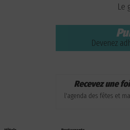
Le 
Pu
Devenez adh
Recevez une fo
l'agenda des fêtes et man