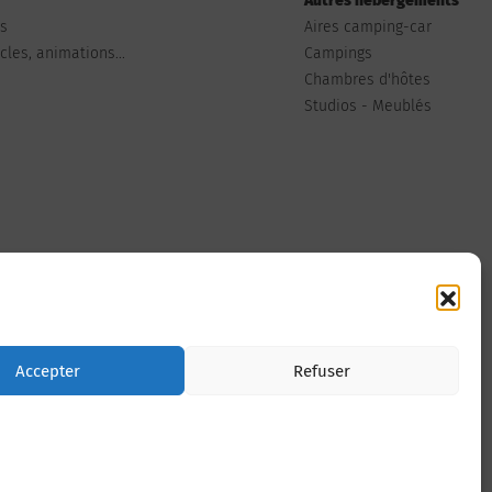
Autres hébergements
ts
Aires camping-car
les, animations...
Campings
Chambres d'hôtes
Studios - Meublés
Nous contacter
Accepter
Refuser