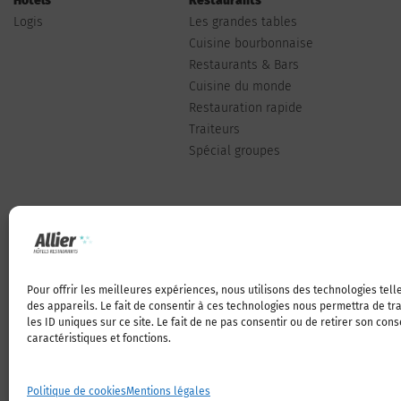
Hôtels
Restaurants
Logis
Les grandes tables
Cuisine bourbonnaise
Restaurants & Bars
Cuisine du monde
Restauration rapide
Traiteurs
Spécial groupes
Pour offrir les meilleures expériences, nous utilisons des technologies tel
Qui sommes-nous
des appareils. Le fait de consentir à ces technologies nous permettra de t
les ID uniques sur ce site. Le fait de ne pas consentir ou de retirer son con
caractéristiques et fonctions.
Politique de cookies
Mentions légales