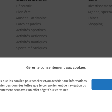
Visites et Activités
Sortir
Découvrir
Divertissemen
Bien être
Agenda, spectac
Musées Patrimoine
Chiner
Parcs et Jardins
Shopping
Activités sportives
Activités aériennes
Activités nautiques
Sports mécaniques
Gérer le consentement aux cookies
les que les cookies pour stocker et/ou accéder aux informations
Publiez votre annonce
Adhérer à l’association
raiter des données telles que le comportement de navigation ou
sentement peut avoir un effet négatif sur certaines
Mentions légales
Politique de cookies (UE)