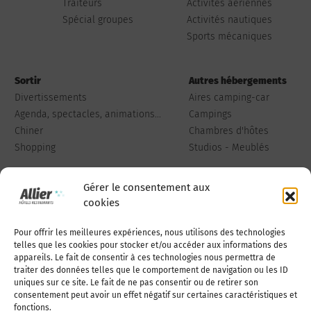
Traiteurs
Activités aériennes
Spécial groupes
Activités nautiques
Sports mécaniques
Sortir
Autres hébergements
Divertissements
Aires camping-car
Agenda, spectacles, animations...
Campings
Chiner
Chambres d'hôtes
Shopping
Studios - Meublés
Gérer le consentement aux
cookies
Pour offrir les meilleures expériences, nous utilisons des technologies
Qui sommes-nous
Publiez votre annonce
telles que les cookies pour stocker et/ou accéder aux informations des
appareils. Le fait de consentir à ces technologies nous permettra de
traiter des données telles que le comportement de navigation ou les ID
uniques sur ce site. Le fait de ne pas consentir ou de retirer son
Adhérer à l’association
Nous contacter
consentement peut avoir un effet négatif sur certaines caractéristiques et
fonctions.