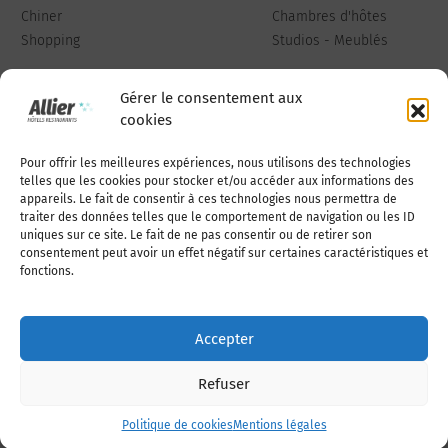
Chiner
Chambres d'hôtes
Shopping
Studios - Meublés
Gérer le consentement aux
cookies
Pour offrir les meilleures expériences, nous utilisons des technologies
Qui sommes-nous
Publiez votre annonce
telles que les cookies pour stocker et/ou accéder aux informations des
appareils. Le fait de consentir à ces technologies nous permettra de
traiter des données telles que le comportement de navigation ou les ID
uniques sur ce site. Le fait de ne pas consentir ou de retirer son
Adhérer à l’association
Nous contacter
consentement peut avoir un effet négatif sur certaines caractéristiques et
fonctions.
Mentions légales
Accepter
Politique de cookies (UE)
Refuser
Politique de cookies
Mentions légales