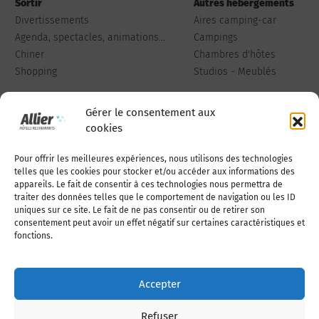
Sortir
Autres hébergements
Divertissements
Aires camping-car
Agenda, spectacles, animations...
Campings
Chiner
Chambres d'hôtes
Shopping
Studios - Meublés
Gérer le consentement aux
cookies
Pour offrir les meilleures expériences, nous utilisons des technologies
Qui sommes-nous
Publiez votre annonce
telles que les cookies pour stocker et/ou accéder aux informations des
appareils. Le fait de consentir à ces technologies nous permettra de
traiter des données telles que le comportement de navigation ou les ID
uniques sur ce site. Le fait de ne pas consentir ou de retirer son
Adhérer à l’association
Nous contacter
consentement peut avoir un effet négatif sur certaines caractéristiques et
fonctions.
Mentions légales
Accepter
Politique de cookies (UE)
Refuser