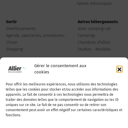
Sports mécaniques
Sortir
Autres hébergements
Divertissements
Aires camping-car
Agenda, spectacles, animations...
Campings
Chiner
Chambres d'hôtes
Shopping
Studios - Meublés
Gérer le consentement aux
cookies
Pour offrir les meilleures expériences, nous utilisons des technologies
Qui sommes-nous
Publiez votre annonce
telles que les cookies pour stocker et/ou accéder aux informations des
appareils. Le fait de consentir à ces technologies nous permettra de
traiter des données telles que le comportement de navigation ou les ID
uniques sur ce site. Le fait de ne pas consentir ou de retirer son
Adhérer à l’association
Nous contacter
consentement peut avoir un effet négatif sur certaines caractéristiques et
fonctions.
Mentions légales