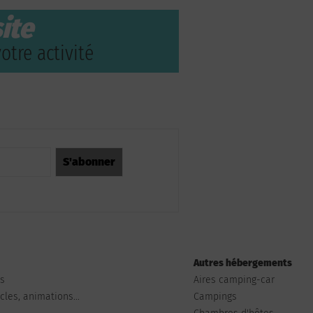
ite
otre activité
Autres hébergements
ts
Aires camping-car
les, animations...
Campings