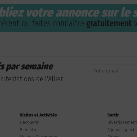
bliez votre annonce sur le s
érent ou faites connaître
gratuitement
v
is par semaine
ifestations de l'Allier
Visites et Activités
Sortir
Découvrir
Divertissemen
Bien être
Agenda, spectac