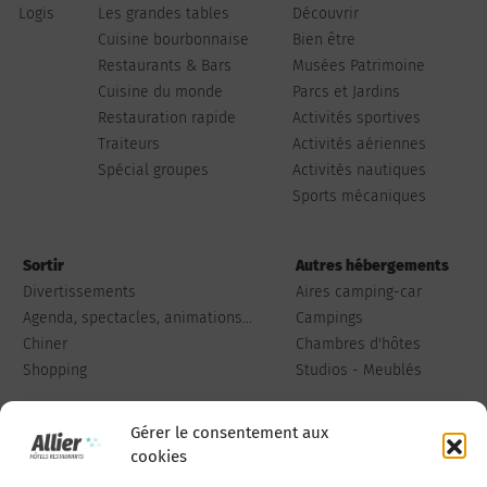
Logis
Les grandes tables
Découvrir
Cuisine bourbonnaise
Bien être
Restaurants & Bars
Musées Patrimoine
Cuisine du monde
Parcs et Jardins
Restauration rapide
Activités sportives
Traiteurs
Activités aériennes
Spécial groupes
Activités nautiques
Sports mécaniques
Sortir
Autres hébergements
Divertissements
Aires camping-car
Agenda, spectacles, animations...
Campings
Chiner
Chambres d'hôtes
Shopping
Studios - Meublés
Gérer le consentement aux
cookies