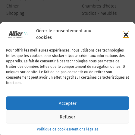
Chiner
Chambres d'hôtes
Shopping
Studios - Meublés
Gérer le consentement aux
cookies
Pour offrir les meilleures expériences, nous utilisons des technologies
Qui sommes-nous
Publiez votre annonce
telles que les cookies pour stocker et/ou accéder aux informations des
appareils. Le fait de consentir à ces technologies nous permettra de
traiter des données telles que le comportement de navigation ou les ID
uniques sur ce site. Le fait de ne pas consentir ou de retirer son
Adhérer à l’association
Nous contacter
consentement peut avoir un effet négatif sur certaines caractéristiques et
fonctions.
Mentions légales
Accepter
Politique de cookies (UE)
Refuser
Politique de cookies
Mentions légales