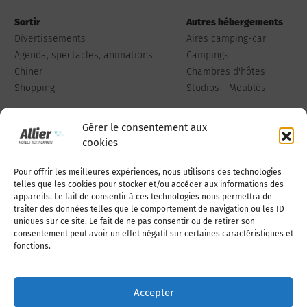
Sortir
Autres hébergements
Divertissements
Aires camping-car
Agenda, spectacles, animations...
Campings
Chiner
Chambres d'hôtes
Shopping
Studios - Meublés
Gérer le consentement aux
cookies
Pour offrir les meilleures expériences, nous utilisons des technologies
Qui sommes-nous
Publiez votre annonce
telles que les cookies pour stocker et/ou accéder aux informations des
appareils. Le fait de consentir à ces technologies nous permettra de
traiter des données telles que le comportement de navigation ou les ID
uniques sur ce site. Le fait de ne pas consentir ou de retirer son
Adhérer à l’association
Nous contacter
consentement peut avoir un effet négatif sur certaines caractéristiques et
fonctions.
Mentions légales
Accepter