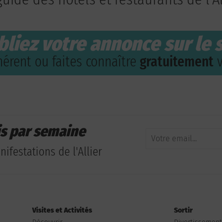
bliez votre annonce sur le s
érent ou faites connaître
gratuitement
v
is par semaine
ifestations de l'Allier
Visites et Activités
Sortir