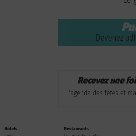
Pu
Devenez adh
Recevez une fo
l'agenda des fêtes et man
Hôtels
Restaurants