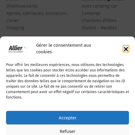
Divertissements
Aires camping-car
Agenda, spectacles, animations...
Campings
Chiner
Chambres d'hôtes
Shopping
Studios - Meublés
Gérer le consentement aux
cookies
Pour offrir les meilleures expériences, nous utilisons des technologies
Qui sommes-nous
Publiez votre annonce
telles que les cookies pour stocker et/ou accéder aux informations des
appareils. Le fait de consentir à ces technologies nous permettra de
traiter des données telles que le comportement de navigation ou les ID
uniques sur ce site. Le fait de ne pas consentir ou de retirer son
Adhérer à l’association
Nous contacter
consentement peut avoir un effet négatif sur certaines caractéristiques et
fonctions.
Mentions légales
Accepter
Politique de cookies (UE)
Refuser