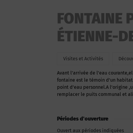
FONTAINE P
ÉTIENNE-D
Visites et Activités
Découv
Avant l’arrivée de l’eau courante,elle servait à alimenter les habitants du village.Cette
fontaine est le témoin d’un habitat
point d’eau personnel.A l’origine ,
remplacer le puits communal et al
Périodes d'ouverture
Ouvert aux périodes indiquées