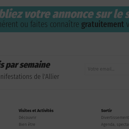
bliez votre annonce sur le s
érent ou faites connaître
gratuitement
v
is par semaine
ifestations de l'Allier
Visites et Activités
Sortir
Découvrir
Divertissemen
Bien être
Agenda, spectac