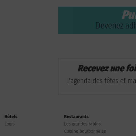
Pu
Devenez adh
Recevez une fo
l'agenda des fêtes et man
Hôtels
Restaurants
Logis
Les grandes tables
Cuisine bourbonnaise