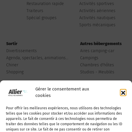
Restauration rapide
Activités sportives
Traiteurs
Activités aériennes
Spécial groupes
Activités nautiques
Sports mécaniques
Sortir
Autres hébergements
Divertissements
Aires camping-car
Agenda, spectacles, animations...
Campings
Chiner
Chambres d'hôtes
Shopping
Studios - Meublés
Gérer le consentement aux
cookies
Pour offrir les meilleures expériences, nous utilisons des technologies
Qui sommes-nous
Publiez votre annonce
telles que les cookies pour stocker et/ou accéder aux informations des
appareils. Le fait de consentir à ces technologies nous permettra de
traiter des données telles que le comportement de navigation ou les ID
uniques sur ce site. Le fait de ne pas consentir ou de retirer son