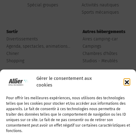
Spécial groupes
Activités nautiques
Sports mécaniques
Sortir
Autres hébergements
Divertissements
Aires camping-car
Agenda, spectacles, animations...
Campings
Chiner
Chambres d'hôtes
Shopping
Studios - Meublés
Gérer le consentement aux
cookies
Pour offrir les meilleures expériences, nous utilisons des technologies
Qui sommes-nous
Publiez votre annonce
telles que les cookies pour stocker et/ou accéder aux informations des
appareils. Le fait de consentir à ces technologies nous permettra de
traiter des données telles que le comportement de navigation ou les ID
uniques sur ce site. Le fait de ne pas consentir ou de retirer son
Adhérer à l’association
Nous contacter
consentement peut avoir un effet négatif sur certaines caractéristiques et
fonctions.