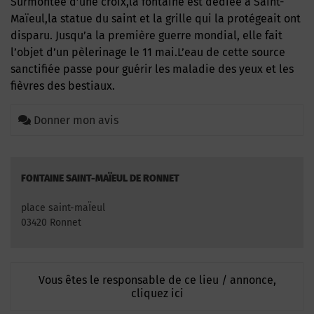
Surmontée d’une croix,la fontaine est dédiée à Saint-
Maïeul,la statue du saint et la grille qui la protégeait ont
disparu. Jusqu’a la première guerre mondial, elle fait
l’objet d’un pèlerinage le 11 mai.L’eau de cette source
sanctifiée passe pour guérir les maladie des yeux et les
fièvres des bestiaux.
Donner mon avis
FONTAINE SAINT-MAÏEUL DE RONNET
place saint-maÏeul
03420 Ronnet
Vous êtes le responsable de ce lieu / annonce,
cliquez ici